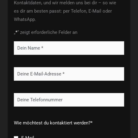
Kontaktdaten, und wir melden uns bei dir – so wie
es dir am besten passt: per Telefon, E-Mail oder
WhatsApp.
„
*
“ zeigt erforderliche Felder an
Name
*
Email
*
Telefon
Wie möchtest du kontaktiert werden?
*
E-Mail