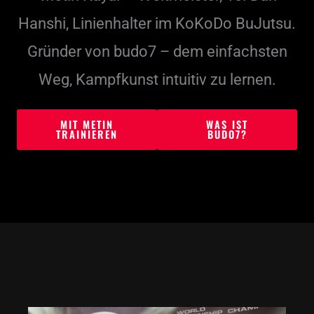
Hanshi, Linienhalter im KoKoDo BuJutsu.
Gründer von budo7 – dem einfachsten
Weg, Kampfkunst intuitiv zu lernen.
MIT METIN
WAS IST
TRAINIEREN
BUDO7?