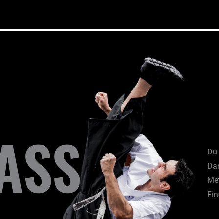
LASS
Du 
Dan
Met
Fin