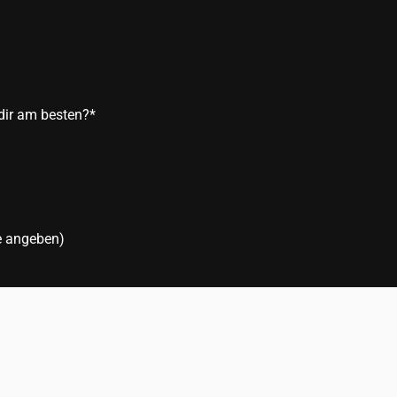
dir am besten?
*
te angeben)