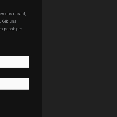
en uns darauf,
. Gib uns
n passt: per