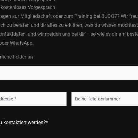
n kostenloses Vorgespräch
agen zur Mitgliedschaft oder zum Training bei BUDO7? Wir freu
ich zu beraten und dir alles zu erklären, was du wissen möchtest
ontaktdaten, und wir melden uns bei dir – so wie es dir am beste
 oder WhatsApp.
erliche Felder an
Telefon
u kontaktiert werden?
*