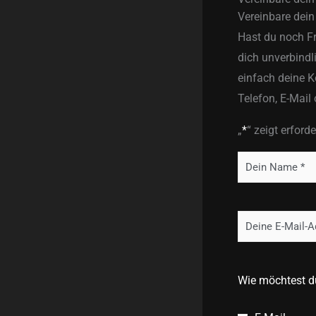
Vereinbare dei
Hast du noch Fr
dich unverbindl
einfach deine K
Telefon, E-Mail
„
*
“ zeigt erford
Name
*
Email
*
Wie möchtest d